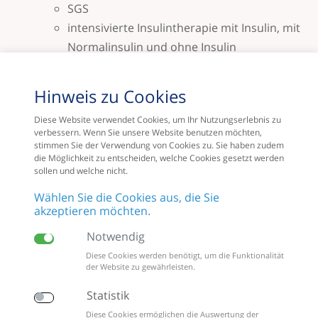
SGS
intensivierte Insulintherapie mit Insulin, mit
Normalinsulin und ohne Insulin
Sonographie
Abdomen und Retroperitoneum
Hinweis zu Cookies
Extrakranieller Gefäße (CW-Doppler)
Diese Website verwendet Cookies, um Ihr Nutzungserlebnis zu
Gefäße Extremitäten (CW-Doppler)
verbessern. Wenn Sie unsere Website benutzen möchten,
Herz - transthorakal, Erwachsene (B-/M-
stimmen Sie der Verwendung von Cookies zu. Sie haben zudem
die Möglichkeit zu entscheiden, welche Cookies gesetzt werden
Modus)
sollen und welche nicht.
Thoraxorgane
Wählen Sie die Cookies aus, die Sie
Uro-Genitalorgane
akzeptieren möchten.
Venen der Extremitäten (B-Modus)
Notwendig
Schilddrüse
Diese Cookies werden benötigt, um die Funktionalität
der Website zu gewährleisten.
Statistik
Diese Cookies ermöglichen die Auswertung der